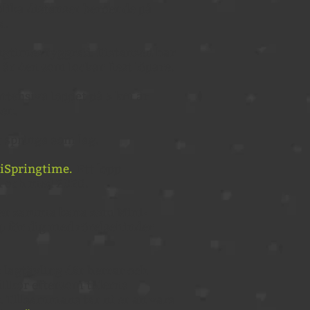
olika distanser beroende på
a.
ngtimes ryggrad. Distansen har
är den som lockar flest löpare.
intensiva loppet på 5 km är
en.
t springa som lag.
iSpringtime.
Ett lopp
ll och med 2020.
r samma bana som Mini-
p för dig med rörelsehinder
 lagtävling där herrar och
illkor eftersom tiderna
. Tillsammans tar ni er an vars