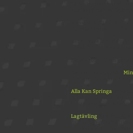
På Springtime har vi tre 
hur långt man vill spring
Klassikern 10 km är Spri
funnits med sen 1981 och 
Det kortare och lite mer 
också för den öppna klass
Både 5 - och 10 km går at
Det mindre loppet är
Min
för barn födda år 2016 ti
Alla Kan Springa
använde
Springtime och är ett lop
och/eller speciella behov.
Lagtävling
Vi erbjuder en
damer kan delta på lika v
omräknas i slutresultatet