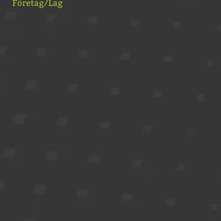
der
Företag/Lag
.
es äldsta lopp!