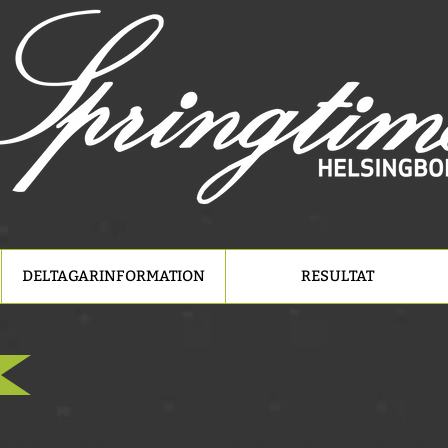
DELTAGARINFORMATION
RESULTAT
rgs Dagblad, Helsingborgs Citysamverkan, LSS Fritid o
sistans hälsar dig välkommen till årets Alla Kan Spri