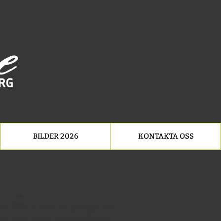
BILDER 2026
KONTAKTA OSS
ch kultur i Helsingborgs stad
nga lopp under Helsingborgs