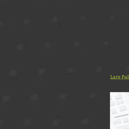
stadslopp - Springtime.
Mer info och anmälan finn
Tävlingsdag: Söndagen den
Deltagare: För dig med rörel
Loppets längd: 1 km - spring,
I anmälningsavgiften ingå
Frågor besvaras av
Lars Pa