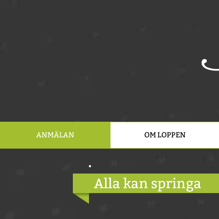
ANMÄLAN
OM LOPPEN
Alla kan springa
IFK Helsingborg, Helsingbo
samt Frösunda Personlig As