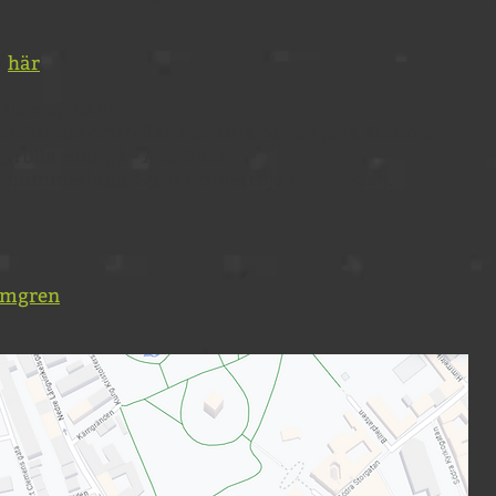
s
här
.
 10 maj 2026.
sehinder och/eller speciella behov (alla åldrar).
 rulla eller gå - Alla Kan!
r nummerlapp, Springtimetröja och medalj.
lmgren