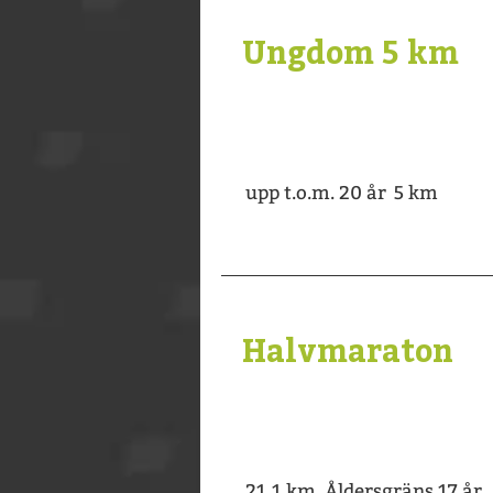
Ungdom 5 km
upp t.o.m. 20 år 5 km
Halvmaraton
21,1 km. Åldersgräns 17 år.