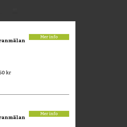
21
Mer info
eranmälan
50 kr
Mer info
eranmälan