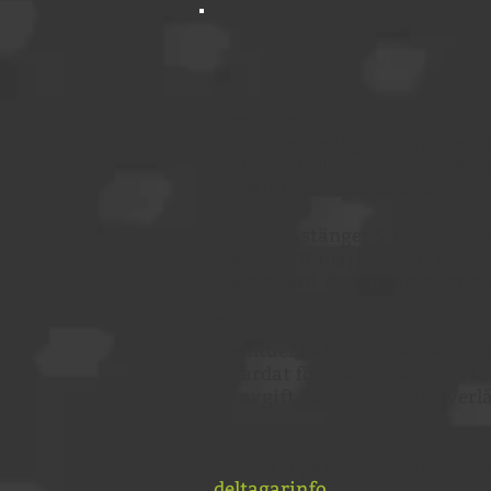
Anmälan
Sista anmälningsdag är den 20
plats, mot tillkommande efter
för Mini Springtime är 25 kr.
Anmälan stänger 5 maj klockan
fredagen 8 maj klockan 15.00-
Mastercard, Swish samt kont
Återbud
Eventuellt återbud kan lämnas 
utfärdat före detta datum. Vid
en avgift. Startplats kan överl
Det här ingår
I priset ingår nummerlapp, Spr
deltagarinfo.