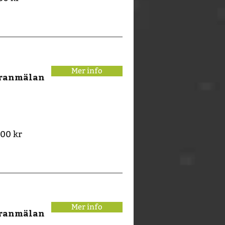
Mer info
eranmälan
00 kr
Mer info
eranmälan