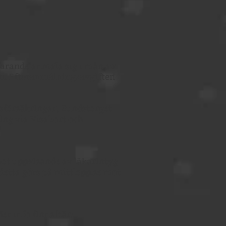
farande anmäla sig i mån av
om. Efteranmälningsavgiften
sförsäkringar, Sundstorget
ing via Visakort och
mot uppvisande av läkarintyg
 detta görs på mittlopp.se mot
er info finns här: