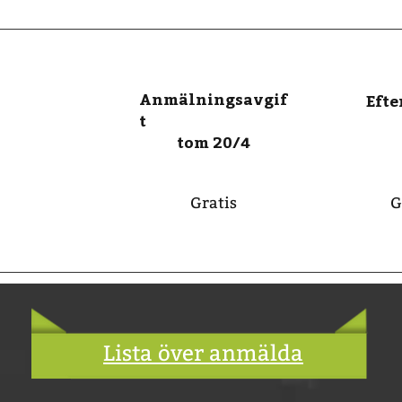
Anmälningsavgif
Eft
t
tom 20/4
Gratis
G
Lista över anmälda