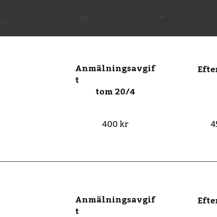
mälan för Springtime 20
Anmälningsavgif
Eft
t
tom 20/4
400 kr
4
Anmälningsavgif
Eft
t