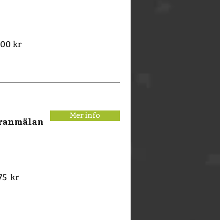
00 kr
Mer info
eranmälan
75 kr