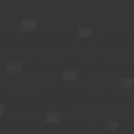
/4 - 2020. När det datumet har passerat kan man fort
anmälningsavgift på 50kr, gäller för vuxen och ungd
 23:59. Du är välkommen att efteranmäla dig hos Län
18.00 samt lördagen 9 maj klockan 10.00-14.30. Betaln
anter.
senast 20/4 - 2020. Erlagd avgift återbetalas endast 
 förhinder kan startplatsen överlåtas till annan löpare
åtas till och med 20/4 - 2020.
ingtimetröja, medalj, banan, vatten och pdf-diplom. M