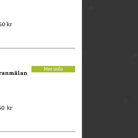
50 kr
Mer info
eranmälan
50 kr