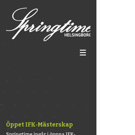
Öppet IFK-Mästerskap
Springtime ingår i öppna IFK-